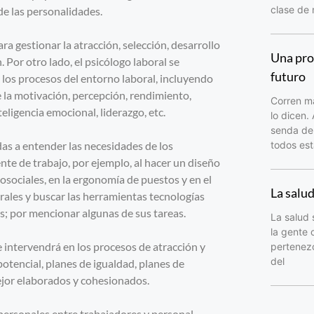
clase de
e las personalidades.
 gestionar la atracción, selección, desarrollo
Una pro
Por otro lado, el psicólogo laboral se
futuro
los procesos del entorno laboral, incluyendo
e la motivación, percepción, rendimiento,
Corren ma
eligencia emocional, liderazgo, etc.
lo dicen.
senda del
das a entender las necesidades de los
todos est
ente de trabajo, por ejemplo, al hacer un diseño
cosociales, en la ergonomía de puestos y en el
La salu
orales y buscar las herramientas tecnologías
s; por mencionar algunas de sus tareas.
La salud 
la gente 
e intervendrá en los procesos de atracción y
pertenezc
del
potencial, planes de igualdad, planes de
mejor elaborados y cohesionados.
rpersonales entre trabajadores y personal