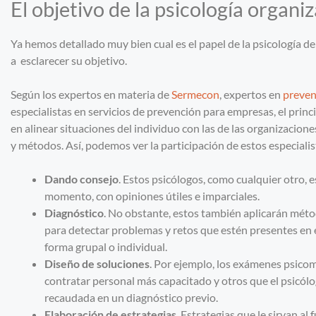
El objetivo de la psicología organi
Ya hemos detallado muy bien cual es el papel de la psicología 
a esclarecer su objetivo.
Según los expertos en materia de
Sermecon
, expertos en
preven
especialistas en servicios de prevención para empresas, el princ
en alinear situaciones del individuo con las de las organizacion
y métodos. Así, podemos ver la participación de estos especialis
Dando consejo
. Estos psicólogos, como cualquier otro, 
momento, con opiniones útiles e imparciales.
Diagnóstico
. No obstante, estos también aplicarán métod
para detectar problemas y retos que estén presentes en 
forma grupal o individual.
Diseño
de soluciones
. Por ejemplo, los exámenes psico
contratar personal más capacitado y otros que el psicól
recaudada en un diagnóstico previo.
Elaboración de estrategias
. Estrategias que le sirvan a