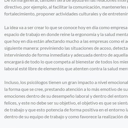
directivo, por ejemplo, al facilitar la comunicación, mantenerle
fortalecimiento, proponer actividades culturales y de entretenim
La idea va a ser crear lo que se conoce hoy en día como empresa
espacio de trabajo en donde reine la ergonomía y la salud ment
que hoy en día están afectando mucho a las empresas como el ac
siguiente manera: previniendo las situaciones de acoso, detect
interviniendo de forma inmediata y adecuada dentro de aquellas
encargará de todo lo que competa al bienestar de todos los mie
laboral esté libre de elementos que atenten contra la salud ment
Incluso, los psicólogos tienen un gran impacto a nivel emocional
la forma que se cree, prestando atención a lo más emotivo de s
emociones dentro de su desempeño laboral y dentro del entorno
felices, y este no debe ser su objetivo, el objetivo es que se sie
de trabajo y que esto potencia de forma positiva en el entorno 
dentro de su equipo de trabajo y como favorece la realización de