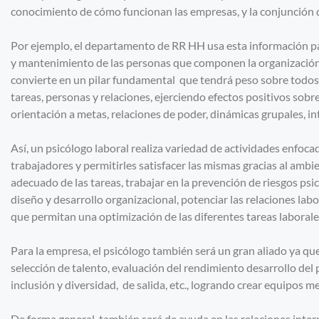
conocimiento de cómo funcionan las empresas, y la conjunción d
Por ejemplo, el departamento de RR HH usa esta información para
y mantenimiento de las personas que componen la organización. 
convierte en un pilar fundamental que tendrá peso sobre todos 
tareas, personas y relaciones, ejerciendo efectos positivos sobr
orientación a metas, relaciones de poder, dinámicas grupales, int
Así, un psicólogo laboral realiza variedad de actividades enfoca
trabajadores y permitirles satisfacer las mismas gracias al ambi
adecuado de las tareas, trabajar en la prevención de riesgos psi
diseño y desarrollo organizacional, potenciar las relaciones lab
que permitan una optimización de las diferentes tareas laborale
Para la empresa, el psicólogo también será un gran aliado ya qu
selección de talento, evaluación del rendimiento desarrollo del 
inclusión y diversidad, de salida, etc., logrando crear equipos 
De forma general, también será de ayuda en las relaciones inte