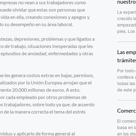
nuestro
s empresas no vean a sus trabajadores como
 puede olvidar que estas son personas que
La experi
u vida en ella, creando conexiones y apegos y
crecido l
do su desempeño en su área laboral.
empezado 
pies. Los
tezas, depresiones, problemas y que ligados a
sto de trabajo, situaciones inesperadas que les
Las emp
 episodios de ansiedad, enfermedades y otras
trámite
Por todo 
e les genera costos extras en bajas, permisos,
conlleva 
ealizados por la Unión Europea arrojan que el
todas las
mente 20.000 millones de euros. A esto,
de este p
 por cada empleado por otros problemas de
 los trabajadores, sobre todo ya que, de acuerdo
Comerci
n de la manera correcta el tema del estrés
El comerc
basa en l
viduo y aplicarlo de forma general al
en los di