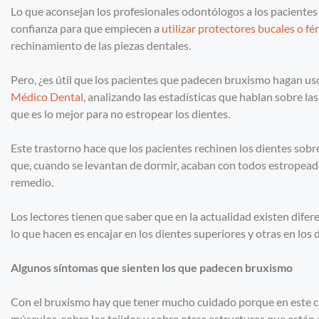
Lo que aconsejan los profesionales odontólogos a los pacientes e
confianza para que empiecen a
utilizar protectores bucales o fé
rechinamiento de las piezas dentales.
Pero, ¿es útil que los pacientes que padecen bruxismo hagan us
Médico Dental
, analizando las estadísticas que hablan sobre l
que es lo mejor para no estropear los dientes.
Este trastorno hace que los pacientes rechinen los dientes sob
que, cuando se levantan de dormir, acaban con todos estropeado
remedio.
Los lectores tienen que saber que en la actualidad existen difere
lo que hacen es encajar en los dientes superiores y otras en los d
Algunos síntomas que sienten los que padecen bruxismo
Con el bruxismo hay que tener mucho cuidado porque en este cas
músculos, sobre los tejidos y sobre otras estructuras que están