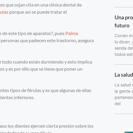
s que cojan cita en una clínica dental de
rulas
porque así se puede tratar el
Una pro
futuro
o de este tipo de aparatos?, pues
Palma
Corren ma
as personas que padecen este trastorno, asegura
lo dicen.
senda del
todos est
re todo cuando están durmiendo y esto implica
s y es por ello que se tiene que poner un
La salu
La salud 
ntes tipos de férulas y es que algunas de ellas
la gente 
ientes inferiores.
pertenezc
del
o los dientes ejercen cierta presión sobre los
 alrededor de la mandíbula.