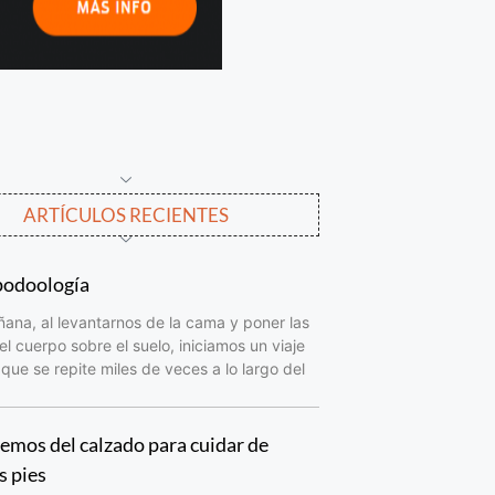
ARTÍCULOS RECIENTES
podoología
na, al levantarnos de la cama y poner las
el cuerpo sobre el suelo, iniciamos un viaje
que se repite miles de veces a lo largo del
mos del calzado para cuidar de
s pies