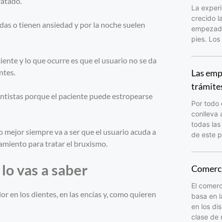
ratado.
La experi
crecido l
as o tienen ansiedad y por la noche suelen
empezado 
pies. Los
nte y lo que ocurre es que el usuario no se da
ntes.
Las emp
trámite
entistas porque el paciente puede estropearse
Por todo 
conlleva 
todas las
o mejor siempre va a ser que el usuario acuda a
de este p
tamiento para tratar el bruxismo.
lo vas a saber
Comerci
El comerc
r en los dientes, en las encías y, como quieren
basa en l
en los di
clase de