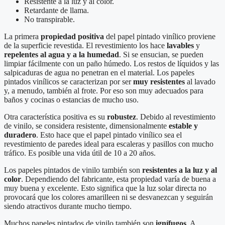
Resistente a la luz y al color.
Retardante de llama.
No transpirable.
La primera
propiedad positiva
del papel pintado vinílico proviene
de la superficie revestida. El revestimiento los hace
lavables
y
repelentes al agua y a la humedad
. Si se ensucian, se pueden
limpiar fácilmente con un paño húmedo. Los restos de líquidos y las
salpicaduras de agua no penetran en el material. Los papeles
pintados vinílicos se caracterizan por ser
muy resistentes
al lavado
y, a menudo, también al frote. Por eso son muy adecuados para
baños y cocinas o estancias de mucho uso.
Otra característica positiva es su
robustez
. Debido al revestimiento
de vinilo, se considera resistente, dimensionalmente
estable y
duradero
. Esto hace que el papel pintado vinílico sea el
revestimiento de paredes ideal para escaleras y pasillos con mucho
tráfico. Es posible una vida útil de 10 a 20 años.
Los papeles pintados de vinilo también son
resistentes a la luz y al
color
. Dependiendo del fabricante, esta propiedad varía de buena a
muy buena y excelente. Esto significa que la luz solar directa no
provocará que los colores amarilleen ni se desvanezcan y seguirán
siendo atractivos durante mucho tiempo.
Muchos papeles pintados de vinilo también son
ignífugos
. A