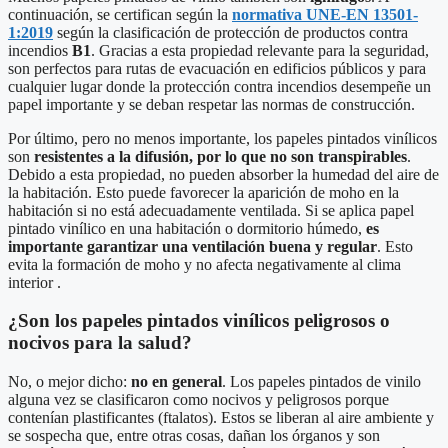
continuación, se certifican según la
norm
ativa
UNE-EN 13501-
1:2019
según la clasificación de protección de productos contra
incendios
B
1
. Gracias a esta propiedad relevante para la seguridad,
son perfectos para rutas de evacuación en edificios públicos y para
cualquier lugar donde la protección contra incendios desempeñe un
papel importante y se deban respetar las normas de construcción.
Por último, pero no menos importante, los papeles pintados vinílicos
son
resistentes a la difusión, por lo que no son transpirables
.
Debido a esta propiedad, no pueden absorber la humedad del aire de
la habitación. Esto puede favorecer la aparición de moho en la
habitación si no está adecuadamente ventilada. Si se aplica papel
pintado vinílico en una habitación o dormitorio húmedo,
es
importante garantizar una ventilación buena y regular
. Esto
evita la formación de moho y no afecta negativamente al clima
interior .
¿Son los papeles pintados vinílicos peligrosos o
nocivos para la salud?
No, o mejor dicho:
no en general
. Los papeles pintados de vinilo
alguna vez se clasificaron como nocivos y peligrosos porque
contenían plastificantes (ftalatos). Estos se liberan al aire ambiente y
se sospecha que, entre otras cosas, dañan los órganos y son