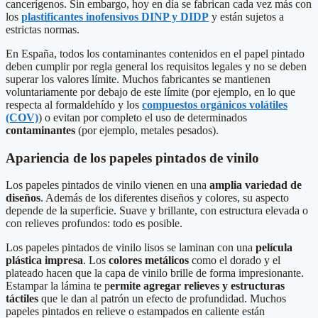
cancerígenos. Sin embargo, hoy en día se fabrican cada vez más con
los
plastificantes inofensivos DINP y DIDP
y están sujetos a
estrictas normas.
En España, todos los contaminantes contenidos en el papel pintado
deben cumplir por regla general los requisitos legales y no se deben
superar los valores límite. Muchos fabricantes se mantienen
voluntariamente por debajo de este límite (por ejemplo, en lo que
respecta al formaldehído y los
compuestos orgánicos volátiles
(COV)
) o evitan por completo el uso de determinados
contaminantes
(por ejemplo, metales pesados).
Apariencia de los papeles pintados de vinilo
Los papeles pintados de vinilo vienen en una
amplia variedad de
diseños
. Además de los diferentes diseños y colores, su aspecto
depende de la superficie. Suave y brillante, con estructura elevada o
con relieves profundos: todo es posible.
Los papeles pintados de vinilo lisos se laminan con una
película
plástica impresa
. Los
colores metálicos
como el dorado y el
plateado hacen que la capa de vinilo brille de forma impresionante.
Estampar la lámina te p
ermite agregar relieves y estructuras
táctiles
que le dan al patrón un efecto de profundidad. Muchos
papeles pintados en relieve o estampados en caliente están