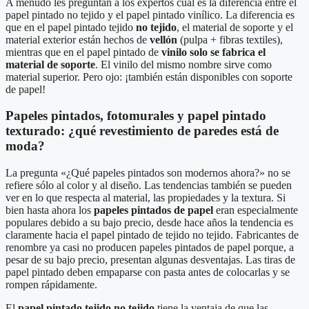
A menudo les preguntan a los expertos cuál es la diferencia entre el
papel pintado no tejido y el papel pintado vinílico. La diferencia es
que en el papel pintado tejido
no tejido
, el material de soporte y el
material exterior están hechos de
vellón
(pulpa + fibras textiles),
mientras que en el papel pintado de
vinilo solo se fabrica el
material de soporte
. El vinilo del mismo nombre sirve como
material superior. Pero ojo: ¡también están disponibles con soporte
de papel!
Papeles pintados, fotomurales y papel pintado
texturado: ¿qué revestimiento de paredes está de
moda?
La pregunta «¿Qué papeles pintados son modernos ahora?» no se
refiere sólo al color y al diseño. Las tendencias también se pueden
ver en lo que respecta al material, las propiedades y la textura. Si
bien hasta ahora los
papeles pintados de papel
eran especialmente
populares debido a su bajo precio, desde hace años la tendencia es
claramente hacia el papel pintado de tejido no tejido. Fabricantes de
renombre ya casi no producen papeles pintados de papel porque, a
pesar de su bajo precio, presentan algunas desventajas. Las tiras de
papel pintado deben empaparse con pasta antes de colocarlas y se
rompen rápidamente.
El
papel pintado tejido no tejido
tiene la ventaja de que las