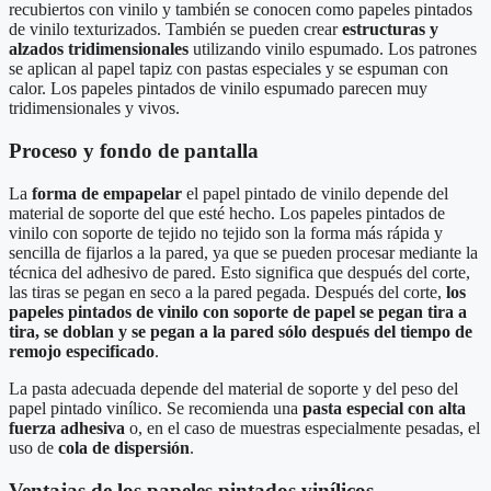
recubiertos con vinilo y también se conocen como papeles pintados
de vinilo texturizados. También se pueden crear
estructuras y
alzados tridimensionales
utilizando vinilo espumado. Los patrones
se aplican al papel tapiz con pastas especiales y se espuman con
calor. Los papeles pintados de vinilo espumado parecen muy
tridimensionales y vivos.
Proceso y fondo de pantalla
La
forma de empapelar
el papel pintado de vinilo depende del
material de soporte del que esté hecho. Los papeles pintados de
vinilo con soporte de tejido no tejido son la forma más rápida y
sencilla de fijarlos a la pared, ya que se pueden procesar mediante la
técnica del adhesivo de pared. Esto significa que después del corte,
las tiras se pegan en seco a la pared pegada. Después del corte,
los
papeles pintados de vinilo con soporte de papel se pegan tira a
tira, se doblan y se pegan a la pared sólo después del tiempo de
remojo especificado
.
La pasta adecuada depende del material de soporte y del peso del
papel pintado vinílico. Se recomienda una
pasta especial con alta
fuerza adhesiva
o, en el caso de muestras especialmente pesadas, el
uso de
cola de dispersión
.
Ventajas de los papeles pintados vinílicos