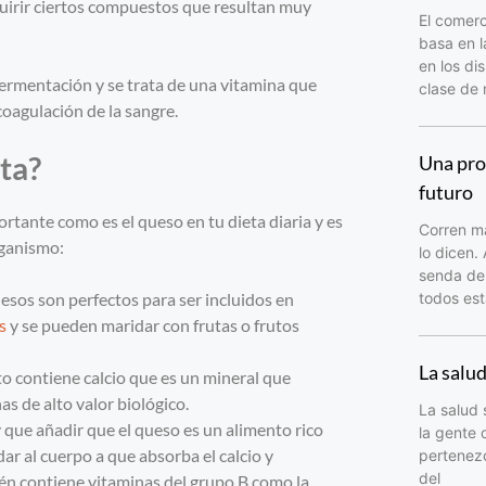
quirir ciertos compuestos que resultan muy
El comerc
basa en l
en los di
fermentación y se trata de una vitamina que
clase de
oagulación de la sangre.
eta?
Una pro
futuro
rtante como es el queso en tu dieta diaria y es
Corren ma
rganismo:
lo dicen.
senda del
uesos son perfectos para ser incluidos en
todos est
s
y se pueden maridar con frutas o frutos
La salu
to contiene calcio que es un mineral que
s de alto valor biológico.
La salud 
 que añadir que el queso es un alimento rico
la gente 
ar al cuerpo a que absorba el calcio y
pertenezc
del
én contiene vitaminas del grupo B como la