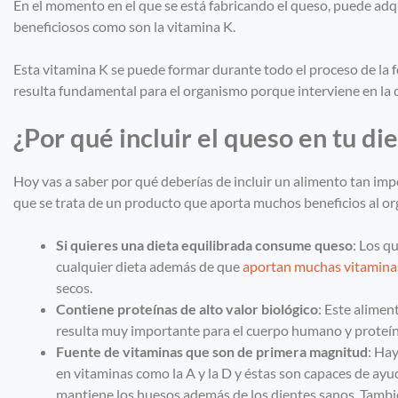
En el momento en el que se está fabricando el queso, puede ad
beneficiosos como son la vitamina K.
Esta vitamina K se puede formar durante todo el proceso de la 
resulta fundamental para el organismo porque interviene en la c
¿Por qué incluir el queso en tu di
Hoy vas a saber por qué deberías de incluir un alimento tan impo
que se trata de un producto que aporta muchos beneficios al o
Si quieres una dieta equilibrada consume queso
: Los q
cualquier dieta además de que
aportan muchas vitamina
secos.
Contiene proteínas de alto valor biológico
: Este alimen
resulta muy importante para el cuerpo humano y proteína
Fuente de vitaminas que son de primera magnitud
: Hay
en vitaminas como la A y la D y éstas son capaces de ayud
mantiene los huesos además de los dientes sanos. Tambi