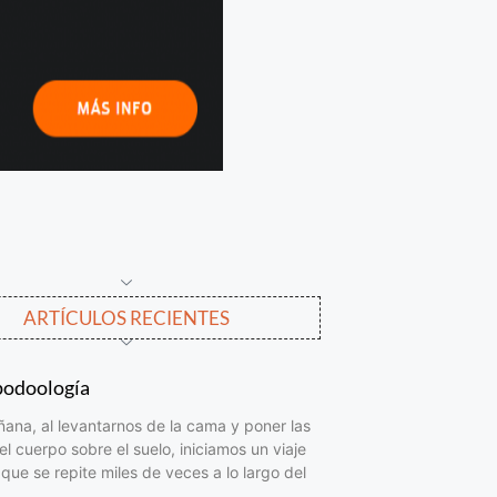
ARTÍCULOS RECIENTES
podoología
na, al levantarnos de la cama y poner las
el cuerpo sobre el suelo, iniciamos un viaje
que se repite miles de veces a lo largo del