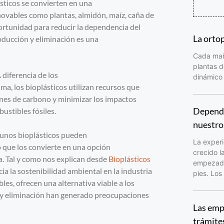
ásticos se convierten en una
novables como plantas, almidón, maíz, caña de
portunidad para reducir la dependencia del
La orto
roducción y eliminación es una
Cada maña
plantas d
 diferencia de los
dinámico 
ma, los bioplásticos utilizan recursos que
ones de carbono y minimizar los impactos
Depende
ustibles fósiles.
nuestro
gunos bioplásticos pueden
La experi
 que los convierte en una opción
crecido l
da. Tal y como nos explican desde
Bioplásticos
empezado 
cia la sostenibilidad ambiental en la industria
pies. Los
les, ofrecen una alternativa viable a los
n y eliminación han generado preocupaciones
Las emp
trámite