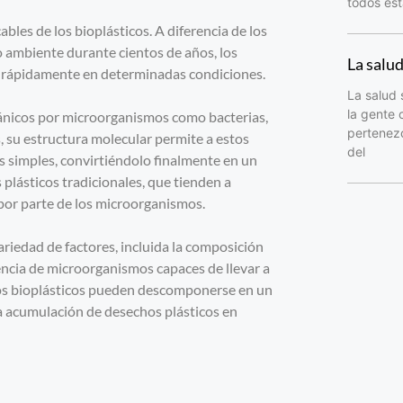
todos est
bles de los bioplásticos. A diferencia de los
o ambiente durante cientos de años, los
La salu
s rápidamente en determinadas condiciones.
La salud 
la gente 
ánicos por microorganismos como bacterias,
pertenezc
s, su estructura molecular permite a estos
del
simples, convirtiéndolo finalmente en un
plásticos tradicionales, que tienden a
por parte de los microorganismos.
riedad de factores, incluida la composición
sencia de microorganismos capaces de llevar a
nos bioplásticos pueden descomponerse en un
la acumulación de desechos plásticos en