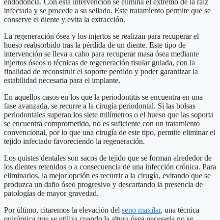
endodoncia. Con esta intervención se elimina el extremo de la raíz
infectada y se procede a su sellado. Este tratamiento permite que se
conserve el diente y evita la extracción.
La regeneración ósea y los injertos se realizan para recuperar el
hueso reabsorbido tras la pérdida de un diente. Este tipo de
intervención se lleva a cabo para recuperar masa ósea mediante
injertos óseos o técnicas de regeneración tisular guiada, con la
finalidad de reconstruir el soporte perdido y poder garantizar la
estabilidad necesaria para el implante.
En aquellos casos en los que la periodontitis se encuentra en una
fase avanzada, se recurre a la cirugía periodontal. Si las bolsas
periodontales superan los siete milímetros o el hueso que las soporta
se encuentra comprometido, no es suficiente con un tratamiento
convencional, por lo que una cirugía de este tipo, permite eliminar el
tejido infectado favoreciendo la regeneración.
Los quistes dentales son sacos de tejido que se forman alrededor de
los dientes retenidos o a consecuencia de una infección crónica. Para
eliminarlos, la mejor opción es recurrir a la cirugía, evitando que se
produzca un daño óseo progresivo y descartando la presencia de
patologías de mayor gravedad.
Por último, citaremos la elevación del
seno maxilar
, una técnica
quirúrgica que se utiliza cuando la altura ósea necesaria no se