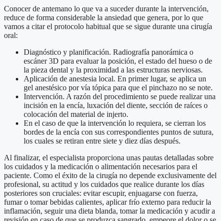
Conocer de antemano lo que va a suceder durante la intervención,
reduce de forma considerable la ansiedad que genera, por lo que
vamos a citar el protocolo habitual que se sigue durante una cirugía
oral:
Diagnóstico y planificación. Radiografía panorámica o
escáner 3D para evaluar la posición, el estado del hueso o de
la pieza dental y la proximidad a las estructuras nerviosas.
Aplicación de anestesia local. En primer lugar, se aplica un
gel anestésico por vía tópica para que el pinchazo no se note.
Intervención. A razón del procedimiento se puede realizar una
incisión en la encía, luxación del diente, sección de raíces o
colocación del material de injerto.
En el caso de que la intervención lo requiera, se cierran los
bordes de la encía con sus correspondientes puntos de sutura,
los cuales se retiran entre siete y diez días después.
Al finalizar, el especialista proporciona unas pautas detalladas sobre
los cuidados y la medicación o alimentación necesarios para el
paciente. Como el éxito de la cirugía no depende exclusivamente del
profesional, su actitud y los cuidados que realice durante los días
posteriores son cruciales: evitar escupir, enjuagarse con fuerza,
fumar o tomar bebidas calientes, aplicar frío externo para reducir la
inflamación, seguir una dieta blanda, tomar la medicación y acudir a
revisión en caso de que se produzca sangrado, empeore el dolor o se