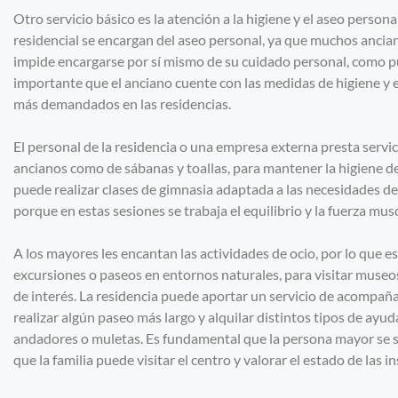
Otro servicio básico es la atención a la higiene y el aseo person
residencial se encargan del aseo personal, ya que muchos ancia
impide encargarse por sí mismo de su cuidado personal, como pu
importante que el anciano cuente con las medidas de higiene y el
más demandados en las residencias.
El personal de la residencia o una empresa externa presta servic
ancianos como de sábanas y toallas, para mantener la higiene de 
puede realizar clases de gimnasia adaptada a las necesidades de
porque en estas sesiones se trabaja el equilibrio y la fuerza musc
A los mayores les encantan las actividades de ocio, por lo que e
excursiones o paseos en entornos naturales, para visitar museos
de interés. La residencia puede aportar un servicio de acompa
realizar algún paseo más largo y alquilar distintos tipos de ayu
andadores o muletas. Es fundamental que la persona mayor se si
que la familia puede visitar el centro y valorar el estado de las i