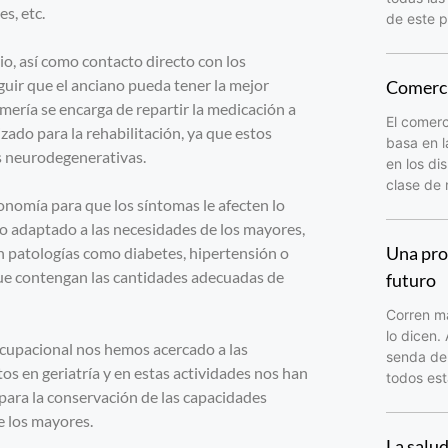
s, etc.
de este p
o, así como contacto directo con los
guir que el anciano pueda tener la mejor
Comerci
rmería se encarga de repartir la medicación a
El comerc
zado para la rehabilitación, ya que estos
basa en l
s neurodegenerativas.
en los di
clase de
tonomía para que los síntomas le afecten lo
io adaptado a las necesidades de los mayores,
Una pro
n patologías como diabetes, hipertensión o
que contengan las cantidades adecuadas de
futuro
Corren ma
lo dicen.
ocupacional nos hemos acercado a las
senda del
os en geriatría y en estas actividades nos han
todos est
para la conservación de las capacidades
e los mayores.
La salu