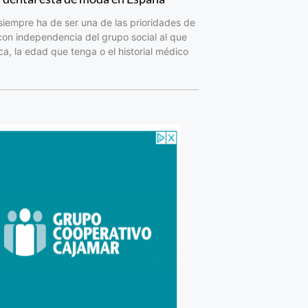
siempre ha de ser una de las prioridades de
con independencia del grupo social al que
a, la edad que tenga o el historial médico