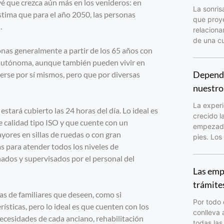
vé que crezca aún más en los venideros: en
La sonris
estima que para el año 2050, las personas
que proy
.
relacion
de una cu
onas generalmente a partir de los 65 años con
a autónoma, aunque también pueden vivir en
Depende
erse por sí mismos, pero que por diversas
nuestro
La experi
stará cubierto las 24 horas del día. Lo ideal es
crecido l
de calidad tipo ISO y que cuente con un
empezado 
yores en sillas de ruedas o con gran
pies. Los
s para atender todos los niveles de
dos y supervisados por el personal del
Las emp
trámite
as de familiares que deseen, como si
Por todo 
ísticas, pero lo ideal es que cuenten con los
conlleva 
necesidades de cada anciano, rehabilitación
todas las