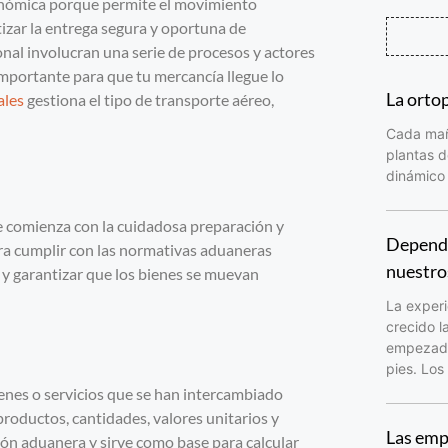
económica porque permite el movimiento
tizar la entrega segura y oportuna de
onal involucran una serie de procesos y actores
mportante para que tu mercancía llegue lo
La orto
ales
gestiona el tipo de transporte aéreo,
Cada maña
plantas d
dinámico 
e comienza con la cuidadosa preparación y
Depende
ara cumplir con las normativas aduaneras
nuestro
l y garantizar que los bienes se muevan
La experi
crecido l
empezado 
pies. Los
ienes o servicios que se han intercambiado
roductos, cantidades, valores unitarios y
Las emp
ción aduanera y sirve como base para calcular