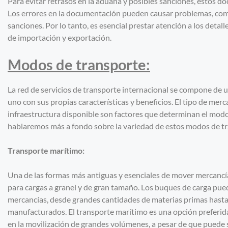
Para evitar retrasos en la aduana y posibles sanciones, estos
Los errores en la documentación pueden causar problemas, como 
sanciones. Por lo tanto, es esencial prestar atención a los detal
de importación y exportación.
Modos de transporte:
La red de servicios de transporte internacional se compone de 
uno con sus propias características y beneficios. El tipo de mercan
infraestructura disponible son factores que determinan el modo
hablaremos más a fondo sobre la variedad de estos modos de tra
Transporte marítimo:
Una de las formas más antiguas y esenciales de mover mercancía
para cargas a granel y de gran tamaño. Los buques de carga pu
mercancías, desde grandes cantidades de materias primas hast
manufacturados. El transporte marítimo es una opción preferida
en la movilización de grandes volúmenes, a pesar de que puede