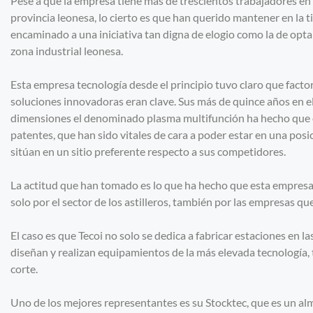
Pese a que la empresa tiene más de trescientos trabajadores en t
provincia leonesa, lo cierto es que han querido mantener en la ti
encaminado a una iniciativa tan digna de elogio como la de optar
zona industrial leonesa.
Esta empresa tecnología desde el principio tuvo claro que facto
soluciones innovadoras eran clave. Sus más de quince años en el
dimensiones el denominado plasma multifunción ha hecho que en
patentes, que han sido vitales de cara a poder estar en una posi
sitúan en un sitio preferente respecto a sus competidores.
La actitud que han tomado es lo que ha hecho que esta empresa 
solo por el sector de los astilleros, también por las empresas q
El caso es que Tecoi no solo se dedica a fabricar estaciones en l
diseñan y realizan equipamientos de la más elevada tecnología, t
corte.
Uno de los mejores representantes es su Stocktec, que es un a