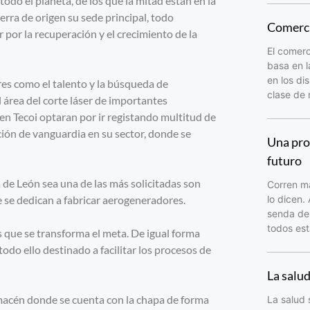
odo el planeta, de los que la mitad están en la
erra de origen su sede principal, todo
Comerci
 por la recuperación y el crecimiento de la
El comerc
basa en l
en los di
res como el talento y la búsqueda de
clase de
 área del corte láser de importantes
 Tecoi optaran por ir registando multitud de
ción de vanguardia en su sector, donde se
Una pro
futuro
de León sea una de las más solicitadas son
Corren ma
ue se dedican a fabricar aerogeneradores.
lo dicen.
senda del
todos est
as que se transforma el meta. De igual forma
odo ello destinado a facilitar los procesos de
La salu
lmacén donde se cuenta con la chapa de forma
La salud 