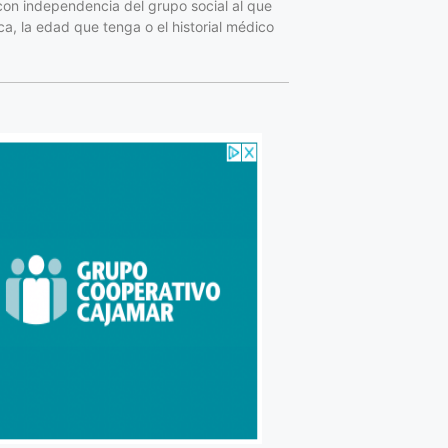
con independencia del grupo social al que
a, la edad que tenga o el historial médico