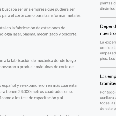
plantas d
dinámico 
 se buscaba ser una empresa que pudiera ser
to para el corte como para transformar metales.
Depende
al en la fabricación de estaciones de
nuestro
nología láser, plasma, mecanizado y oxicorte.
La experi
crecido l
empezado 
pies. Los
n a la fabricación de mecánica donde luego
empezaron a producir máquinas de corte de
Las emp
trámite
do español y se expandieron en más cuarenta
hora tienen 28.000 metros cuadrados en su
Por todo 
í como a los test de capacitación y al
conlleva 
todas las
de este p