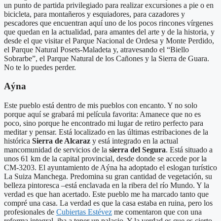
un punto de partida privilegiado para realizar excursiones a pie o en
bicicleta, para montañeros y esquiadores, para cazadores y
pescadores que encuentran aquí uno de los pocos rincones vírgenes
que quedan en la actualidad, para amantes del arte y de la historia, y
desde el que visitar el Parque Nacional de Ordesa y Monte Perdido,
el Parque Natural Posets-Maladeta y, atravesando el “Biello
Sobrarbe”, el Parque Natural de los Cañones y la Sierra de Guara.
No te lo puedes perder.
Aýna
Este pueblo está dentro de mis pueblos con encanto. Y no solo
porque aquí se grabará mi película favorita: Amanece que no es
poco, sino porque he encontrado mi lugar de retiro perfecto para
meditar y pensar. Está localizado en las últimas estribaciones de la
histórica
Sierra de Alcaraz
y está integrado en la actual
mancomunidad de servicios de la
sierra del Segura
. Está situado a
unos 61 km de la capital provincial, desde donde se accede por la
CM-3203. El ayuntamiento de Aýna ha adoptado el eslogan turístico
La Suiza Manchega.​ Predomina su gran cantidad de vegetación, su
belleza pintoresca –está enclavada en la ribera del río Mundo. Y la
verdad es que han acertado. Este pueblo me ha marcado tanto que
compré una casa. La verdad es que la casa estaba en ruina, pero los
profesionales de
Cubiertas Estévez
me comentaron que con una
reforma integral, iba a tener un palacio. Y la verdad es que es cierto.