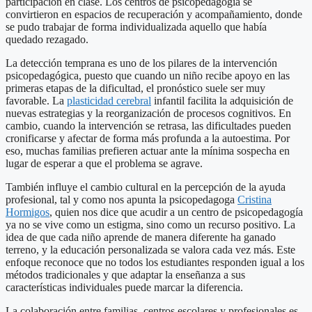
participación en clase. Los centros de psicopedagogía se
convirtieron en espacios de recuperación y acompañamiento, donde
se pudo trabajar de forma individualizada aquello que había
quedado rezagado.
La detección temprana es uno de los pilares de la intervención
psicopedagógica, puesto que cuando un niño recibe apoyo en las
primeras etapas de la dificultad, el pronóstico suele ser muy
favorable. La
plasticidad cerebral
infantil facilita la adquisición de
nuevas estrategias y la reorganización de procesos cognitivos. En
cambio, cuando la intervención se retrasa, las dificultades pueden
cronificarse y afectar de forma más profunda a la autoestima. Por
eso, muchas familias prefieren actuar ante la mínima sospecha en
lugar de esperar a que el problema se agrave.
También influye el cambio cultural en la percepción de la ayuda
profesional, tal y como nos apunta la psicopedagoga
Cristina
Hormigos
, quien nos dice que acudir a un centro de psicopedagogía
ya no se vive como un estigma, sino como un recurso positivo. La
idea de que cada niño aprende de manera diferente ha ganado
terreno, y la educación personalizada se valora cada vez más. Este
enfoque reconoce que no todos los estudiantes responden igual a los
métodos tradicionales y que adaptar la enseñanza a sus
características individuales puede marcar la diferencia.
La colaboración entre familias, centros escolares y profesionales es