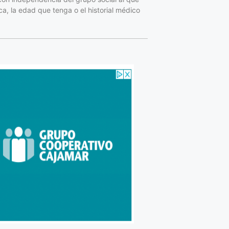
a, la edad que tenga o el historial médico