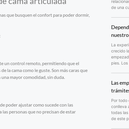
 de cama articulada
relacion
de una cu
onas que busquen el confort para poder dormir,
Depende
nuestro
:
La experi
crecido l
empezado 
te un control remoto, permitiendo que el
pies. Los
s de la cama como le guste. Son más caras que
en una mayor comodidad, sin duda.
Las emp
trámite
Por todo 
s de poder ajustar como sucede con las
conlleva 
a las personas que no precisan de estar
todas las
de este p