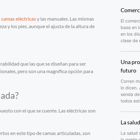
Comerci
s camas eléctricas
y las manuales. Las mismas
El comerc
za y los pies, aunque el ajusta de la altura de
basa en l
en los di
clase de
Una pro
abilidad que las que se diseñan para ser
futuro
ionales, pero son una magnífica opción para
Corren ma
lo dicen.
lada?
senda del
todos est
uesto con el que se cuente. Las eléctricas son
La salu
ertos en este tipo de camas articuladas, son
La salud 
la gente 